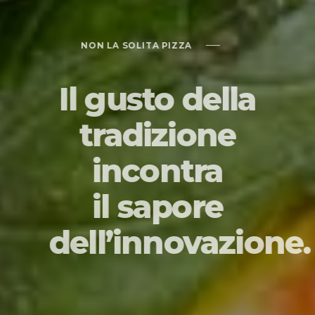
NATURA
L’ABBINAMENTO 
NON LA SOLITA PIZZA
Il gusto della
tradizione
incontra
il sapore
dell’innovazione.